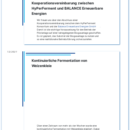
Webinarreihe
"Zukunft Biogas"
konnte im Part 7
"Wasserstoff meets Biogas" das HyPerFerment Projekt einer
Vielzahl interessierter Zuhörer vorgestellt werden.
Download
der Vortragsfolien.
10/2021
Kontinuierliche Fermentation von
Kaffeesatz
Auch wenn es sich bei Kaffeesatz um ein prinzipiell schwer
verwertbares Substrat handelt, so gelang es dennoch in einer
vierwöchigen Fermentation ein Biogas mit einem Anteil von
ca. 50 % Wasserstoff zu produzieren.
weiterlesen
07/2021
Industriepraktikum
Im Zuge ihres Bachelorstudiums in der "Biosystemtechnik"
der Otto von Guericke Universität leistete Frau Elisabeth Reiß
ihr Industriepraktikum von April bis Juli 2021 ab. Dabei