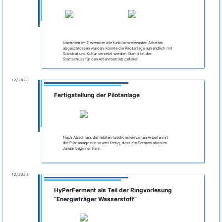
Nachdem im Dezember alle funktionsrelevanten Arbeiten
abgeschlossen wurden, konnte die Pilotanlage nun endlich mit
Substrat und Kultur versetzt werden. Damit ist der
Startschuss für den Anfahrbetrieb gefallen.
12/2023
Fertigstellung der Pilotanlage
Nach Abschluss der letzten funktionsrelevanten Arbeiten ist
die Pilotanlage nun soweit fertig, dass die Fermentation im
Januar beginnen kann.
12/2023
HyPerFerment als Teil der Ringvorlesung
“Energieträger Wasserstoff”