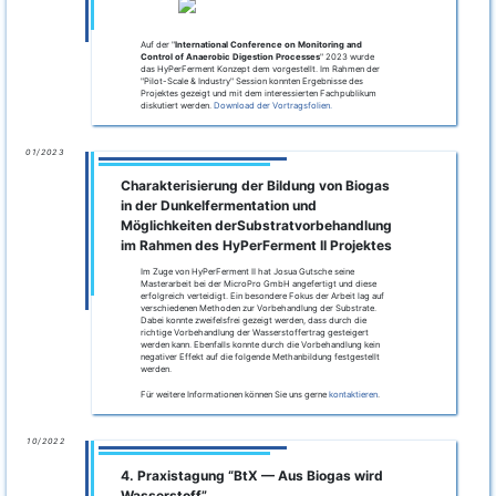
Auf der "
International Conference on Monitoring and
Control of Anaerobic Digestion Processes
" 2023 wurde
das HyPerFerment Konzept dem vorgestellt. Im Rahmen der
"Pilot-Scale & Industry" Session konnten Ergebnisse des
Projektes gezeigt und mit dem interessierten Fachpublikum
diskutiert werden.
Download der Vortragsfolien.
01/2023
Charakterisierung der Bildung von Biogas
in der Dunkelfermentation und
Möglichkeiten derSubstratvorbehandlung
im Rahmen des HyPerFerment II Projektes
Im Zuge von HyPerFerment II hat Josua Gutsche seine
Masterarbeit bei der MicroPro GmbH angefertigt und diese
erfolgreich verteidigt. Ein besondere Fokus der Arbeit lag auf
verschiedenen Methoden zur Vorbehandlung der Substrate.
Dabei konnte zweifelsfrei gezeigt werden, dass durch die
richtige Vorbehandlung der Wasserstoffertrag gesteigert
werden kann. Ebenfalls konnte durch die Vorbehandlung kein
negativer Effekt auf die folgende Methanbildung festgestellt
werden.
Für weitere Informationen können Sie uns gerne
kontaktieren
.
10/2022
4. Praxistagung “BtX — Aus Biogas wird
Wasserstoff”