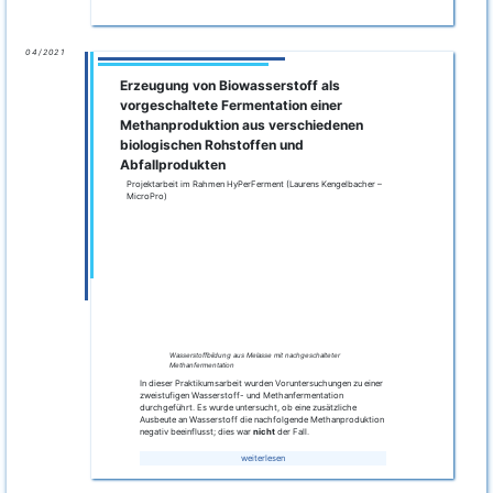
Studienarbeit
Am Fraunhofer IFF durchgeführte Studienarbeiten zu den
Themen "
Physikalisches Optimum
" und
"
Gasaufbereitungsprozesse – Trennung von Gasen
"
02/2021
Anwendung grenzwertorientierter
Kennzahlen für biologische und chemische
Prozesse
N. Eggers, VDI Expertenforum „Chancen und Herausforderungen der
Methoden zur Effizienzbewertung“, Februar 2021
Link zum Artikel
10/2020
Start der Phase 2
09/2020