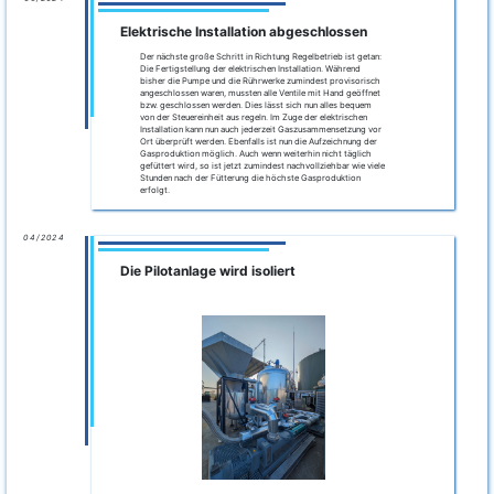
Elektrische Installation abgeschlossen
Der nächste große Schritt in Richtung Regelbetrieb ist getan:
Die Fertigstellung der elektrischen Installation. Während
bisher die Pumpe und die Rührwerke zumindest provisorisch
angeschlossen waren, mussten alle Ventile mit Hand geöffnet
bzw. geschlossen werden. Dies lässt sich nun alles bequem
von der Steuereinheit aus regeln. Im Zuge der elektrischen
Installation kann nun auch jederzeit Gaszusammensetzung vor
Ort überprüft werden. Ebenfalls ist nun die Aufzeichnung der
Gasproduktion möglich. Auch wenn weiterhin nicht täglich
gefüttert wird, so ist jetzt zumindest nachvollziehbar wie viele
Stunden nach der Fütterung die höchste Gasproduktion
erfolgt.
04/2024
Die Pilotanlage wird isoliert