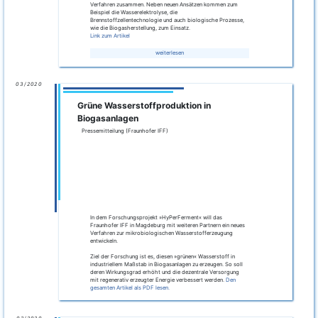
Mit der offiziellen Bestätigung der Projektförderung durch die
Investitionsbank Sachsen-Anhalt startete das
Gemeinschaftsvorhaben „HyPerFerment – Mikrobiologische
Verfahrensentwicklung zur fermentativen
Wasserstofferzeugung und -bereitstellung“.
Die Vertreter der Kooperationspartner MICROPRO GmbH,
STREICHER Anlagenbau GmbH & Co. KG und FRAUNHOFER-
Institut für Fabrikbetrieb und -automatisierung IFF,
Magdeburg trafen sich zum Kick-Off und berieten über die
nächsten Forschungsarbeiten.
07/2019
Projektstart
Der Beginn des Projektes
"HyPerFerment"