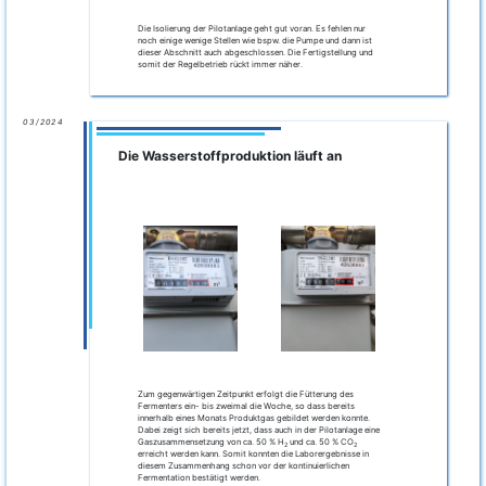
Die Isolierung der Pilotanlage geht gut voran. Es fehlen nur
noch einige wenige Stellen wie bspw. die Pumpe und dann ist
dieser Abschnitt auch abgeschlossen. Die Fertigstellung und
somit der Regelbetrieb rückt immer näher.
03/2024
Die Wasserstoffproduktion läuft an
Zum gegenwärtigen Zeitpunkt erfolgt die Fütterung des
Fermenters ein- bis zweimal die Woche, so dass bereits
innerhalb eines Monats Produktgas gebildet werden konnte.
Dabei zeigt sich bereits jetzt, dass auch in der Pilotanlage eine
Gaszusammensetzung von ca. 50 % H
und ca. 50 % CO
2
2
erreicht werden kann. Somit konnten die Laborergebnisse in
diesem Zusammenhang schon vor der kontinuierlichen
Fermentation bestätigt werden.