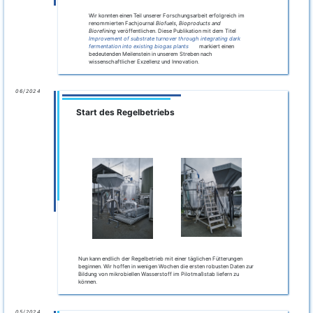
Wir konnten einen Teil unserer Forschungsarbeit erfolgreich im
renommierten Fachjournal
Biofuels, Bioproducts and
Biorefining
veröffentlichen. Diese Publikation mit dem Titel
Improvement of substrate turnover through integrating dark
fermentation into existing biogas plants
markiert einen
bedeutenden Meilenstein in unserem Streben nach
wissenschaftlicher Exzellenz und Innovation.
06/2024
Start des Regelbetriebs
Nun kann endlich der Regelbetrieb mit einer täglichen Fütterungen
beginnen. Wir hoffen in wenigen Wochen die ersten robusten Daten zur
Bildung von mikrobiellen Wasserstoff im Pilotmaßstab liefern zu
können.
05/2024