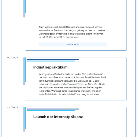
Wasserstoffbildung aus Melasse mit nachgeschalteter
Methanfermentation
In dieser Praktikumsarbeit wurden Voruntersuchungen zu einer
zweistufigen Wasserstoff- und Methanfermentation
durchgeführt. Es wurde untersucht, ob eine zusätzliche
Ausbeute an Wasserstoff die nachfolgende Methanproduktion
negativ beeinflusst; dies war
nicht
der Fall.
weiterlesen
03/2021
HyPerFerment – Ein neues Verfahren zur
mikrobiologischen Wasserstofferzeugung
T. Birth, M. Scheffler, N. Eggers, 6. Info-Veranstaltung zum
Klimaschutz – Schwerpunkt Landwirtschaft und Bioenergie – Zukunft
der Biogasanlagen, März 2021
Link um Artikel
02/2021