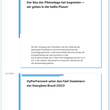
02/2022
Vortrag bei VAAM Jahrestagung 2022
Während der Jahrestagung der
Vereinigung für Allgemeine und
Angewandte Mikrobiologie (VAAM)
konnten Ergebnisse
des Projekts im Zuge des Minisymposiums "Next generation
biotransformation" dem interessierten Fachpublikum
vorgestellt werden.
Download der Vortragsfolien.
01/2022
Kooperationsvereinbarung zwischen
HyPerFerment und BALANCE Erneuerbare
Energien
Wir freuen uns über den Abschluss einer
Kooperationsvereinbarung zwischen dem HyPerFerment
Konsortium und der
Balance Erneuerbare Energien GmbH
.
Damit ist die wichtige Voraussetzung für den Betrieb der
Pilotanlage auf einer nahegelegenen Biogasanlage geschaffen.
Es ist geplant, das Substrat der Biogasanlage zu nutzen und
so eine realitätsnahe Betriebsführung sicherzustellen.
12/2021
Kontinuierliche Fermentation von
Weizenkleie