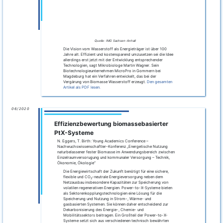
In dem Forschungsprojekt »HyPerFerment« will das
Fraunhofer IFF in Magdeburg mit weiteren Partnern ein neues
Verfahren zur mikrobiologischen Wasserstofferzeugung
entwickeln.
Ziel der Forschung ist es, diesen »grünen« Wasserstoff in
industriellem Maßstab in Biogasanlagen zu erzeugen. So soll
deren Wirkungsgrad erhöht und die dezentrale Versorgung
mit regenerativ erzeugter Energie verbessert werden.
Den
gesamten Artikel als PDF lesen.
02/2020
Studienarbeit
Am Fraunhofer IFF durchgeführte Studienarbeit zum Thema
"
Physikalisches Optimum des Fermentierungsprozesses in
Biogasanlagen
"
22/08/2019
Kick-off Meeting zum Start der ersten
Projektphase „HyPerFerment“