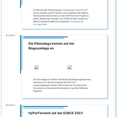
Im Rahmen der Ringvorlesung
"Energieträger Wasserstoff"
war es möglich einem Publikum aus Studenten und anderen
Interessierten einen Einblick in das HyPerFerment Projekt zu
geben. Neben dem Konzept von HyPerFerment wurden vor
allem bisherige Ergebnisse vorgestellt.
Download der
Vortragsfolien.
07/2023
Die Pilotanlage kommt auf der
Biogasanlage an
Die Pilotanlage ist endlich auf der Biogasanlage angekommen
und kann nun in den kommenden Wochen final
zusammengebaut werden. Bald können wir mit den ersten
Versuchen zur Wasserstoffproduktion im großen Maßstab
beginnen.
06/2023
HyPerFerment auf der EUBCE 2023