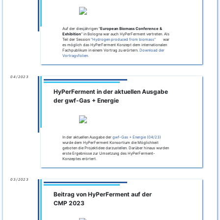
Auf der diesjährigen "
European Biomass Conference &
Exhibition
" in Bologna war auch HyPerFerment vertreten. Als
Teil der Session
"Hydrogen produced from biomass"
war
es möglich das HyPerFerment Konzept dem internationalen
Fachpublikum in einem Vortrag zu erörtern.
Download der
Vortragsfolien.
04/2023
HyPerFerment in der aktuellen Ausgabe
der gwf-Gas + Energie
In der aktuellen Ausgabe der
gwf-Gas + Energie (04/23)
wurde dem HyPerFerment Konsortium die Möglichkeit
geboten die Projektidee darzustellen. Darüber hinaus wurden
erste Ergebnisse zur Umsetzung des HyPerFerment-
Konzeptes erörtert.
03/2023
Beitrag von HyPerFerment auf der
CMP 2023