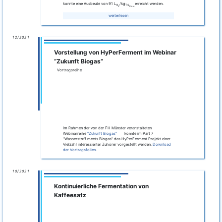
unterstützte sie das HyPerFerment Team der MicroPro GmbH
bei täglichen Arbeiten, wie zum Beispiel der Betreuung der
Fermenter. Während ihres Praktikums war es ihr möglich
erste Einblicke in die industrielle Forschung zu erhalten.
04/2021
Launch der Internetpräsenz
04/2021
Erzeugung von Biowasserstoff als
vorgeschaltete Fermentation einer
Methanproduktion aus verschiedenen
biologischen Rohstoffen und
Abfallprodukten
Projektarbeit im Rahmen HyPerFerment (Laurens Kengelbacher –
MicroPro)