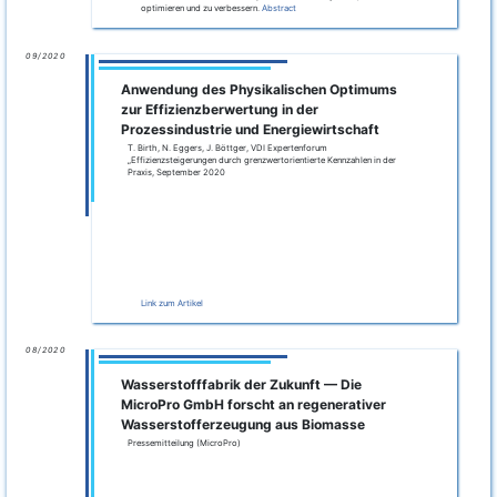
N. Eggers, T. Birth: Young Academics Conference –
Nachwuchswissenschaftler-Konferenz „Energetische Nutzung
naturbelassener fester Biomasse im Anwendungsbereich zwischen
Einzelraumversorugung und kommunaler Versorgung – Technik,
Ökonomie, Ökologie“
Die Energiewirtschaft der Zukunft benötigt für eine sichere,
flexible und CO
-neutrale Energieversorgung neben dem
2
Netzausbau insbesondere Kapazitäten zur Speicherung von
volatilen regenerativen Energien. Power-to-X-Systeme bieten
als Sektorenkopplungstechnologien eine Lösung für die
Speicherung und Nutzung in Strom-, Wärme- und
gasbasierten Systemen. Sie können daher entscheidend zur
Dekarbonisierung des Energie-, Chemie- und
Mobilitätssektors beitragen. Ein Großteil der Power-to-X-
Systeme setzt sich aus verschiedenen technisch bewährten
Verfahren zusammen. Neben neuen Ansätzen kommen zum
Beispiel die Wasserelektrolyse, die
Brennstoffzellentechnologie und auch biologische Prozesse,
wie die Biogasherstellung, zum Einsatz.
Link zum Artikel
weiterlesen
03/2020
Grüne Wasserstoffproduktion in
Biogasanlagen
Pressemitteilung (Fraunhofer IFF)