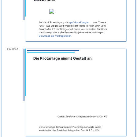
Auf der 4. Praxistagung der
gwf Gas+Energie
zum Thema
"BtX - Aus Biogas wird Wasserstoff" hatte Torsten Birth vom
Fraunhofer IFF die Gelegenheit einem interessiertem Publikum
das Konzept des HyPerFerment Projektes näher zu bringen.
Download der Vortragsfolien.
09/2022
Die Pilotanlage nimmt Gestalt an
Quelle: Streicher Anlagenbau GmbH & Co. KG
Der erstmalige Testaufbau der Pilotanlage erfolgte in den
Werkshallen der Streicher Anlagenbau GmbH & Co. KG.
09/2022
Research in Germany Forum
Quelle: Mark Bollhorst
Auf dem Research in Germany Forum 2022 in Berlin konnte