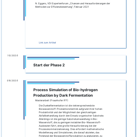
Link zum Artikel
08/2020
Wasserstofffabrik der Zukunft — Die
MicroPro GmbH forscht an regenerativer
Wasserstofferzeugung aus Biomasse
Pressemitteilung (MicroPro)
Quelle: IMG Sachsen-Anhalt
Die Vision vom Wasserstoff als Energieträger ist über 100
Jahre alt. Effizient und kostensparend umzusetzen sei die Idee
allerdings erst jetzt mit der Entwicklung entsprechender
Technologien, sagt Mikrobiologe Martin Wagner. Sein
Biotechnologieunternehmen MicroPro in Gommern bei
Magdeburg hat ein Verfahren entwickelt, das bei der
Vergärung von Biomasse Wasserstoff erzeugt.
Den gesamten
Artikel als PDF lesen.
06/2020
Effizienzbewertung biomassebasierter
PtX-Systeme