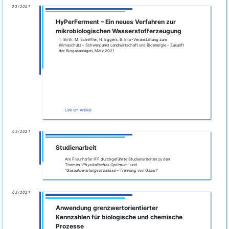
Process Simulation of Bio-hydrogen
Production by Dark Fermentation
Masterarbeit (Fraunhofer IFF)
Die Dunkelfermentation ist die vielversprechendste
Biowasserstoff-Produktionstechnik aufgrund ihrer hohen
Produktivität und der Möglichkeit der gleichzeitigen
Abfallbehandlung durch den Einsatz organischer Substrate.
Allerdings ist die geringe Substratumwandlung in Bio-
Wasserstoff, die zu geringen instabilen Bio-Wasserstoff-
Ausbeuten führt, eine große Herausforderung bei der
Prozesskommerzialisierung. Dies erfordert mathematische
Modellierung und Simulationen, die darauf abzielen, das
Potenzial der Biowasserstoffproduktion zu analysieren, zu
optimieren und zu verbessern.
Abstract
09/2020
Anwendung des Physikalischen Optimums
zur Effizienzberwertung in der
Prozessindustrie und Energiewirtschaft
T. Birth, N. Eggers, J. Böttger, VDI Expertenforum
„Effizienzsteigerungen durch grenzwertorientierte Kennzahlen in der
Praxis, September 2020