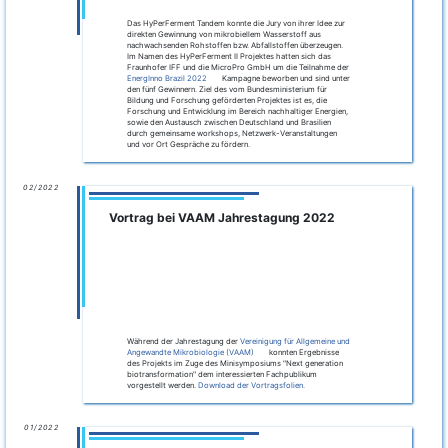
Über einen Zeitraum von mehr als vier Wochen wurde eine
kontinuierliche Fermentation mit Weizenkleie etabliert. Dabei
konnte eine Ausbeute von 91 L
/kg
erreicht werden.
H
TS
2
Kleie
weiterlesen
12/2021
Vorstellung von HyPerFerment im Webinar
“Zukunft Biogas”
Vortragsreihe
Im Rahmen der von der FH Münster veranstalteten