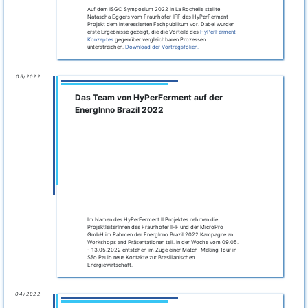
04/2022
Der Bau der Pilotanlage hat begonnen —
wir gehen in die heiße Phase!
Mit der Fertigung des Fermenters und der Lieferung der
benötigten Einzelteile ist die Konstruktionsphase der
Pilotanlage gestartet. In den kommenden Wochen erfolgt die
Komplettierung des Demonstrators in den
Konstruktionshallen der STREICHER Anlagenbau GmbH & Co.
KG. In der zweiten Jahreshälfte ist dann der Testbetrieb auf
der Biogasanlage geplant.
02/2022
HyPerFerment unter den fünf Gewinnern
der EnergInno Brazil 2022!
Das HyPerFerment Tandem konnte die Jury von ihrer Idee zur
direkten Gewinnung von mikrobiellem Wasserstoff aus
nachwachsenden Rohstoffen bzw. Abfallstoffen überzeugen.
Im Namen des HyPerFerment II Projektes hatten sich das
Fraunhofer IFF und die MicroPro GmbH um die Teilnahme der
EnergInno Brazil 2022
Kampagne beworben und sind unter
den fünf Gewinnern. Ziel des vom Bundesministerium für
Bildung und Forschung geförderten Projektes ist es, die
Forschung und Entwicklung im Bereich nachhaltiger Energien,
sowie den Austausch zwischen Deutschland und Brasilien
durch gemeinsame workshops, Netzwerk-Veranstaltungen
und vor Ort Gespräche zu fördern.