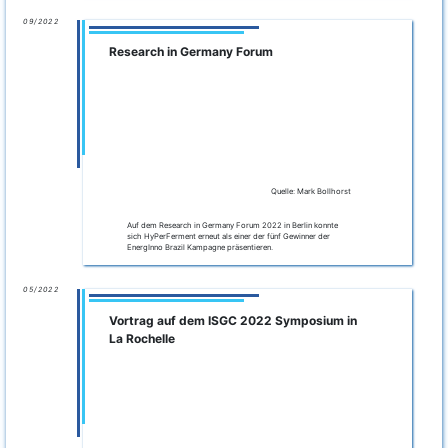
sich HyPerFerment erneut als einer der fünf Gewinner der
EnergInno Brazil Kampagne präsentieren.
05/2022
Vortrag auf dem ISGC 2022 Symposium in
La Rochelle
Auf dem ISGC Symposium 2022 in La Rochelle stellte
Natascha Eggers vom Fraunhofer IFF das HyPerFerment
Projekt dem interessierten Fachpublikum vor. Dabei wurden
erste Ergebnisse gezeigt, die die Vorteile des
HyPerFerment
Konzeptes
gegenüber vergleichbaren Prozessen
unterstreichen.
Download der Vortragsfolien.
05/2022
Das Team von HyPerFerment auf der
EnergInno Brazil 2022
Im Namen des HyPerFerment II Projektes nehmen die
ProjektleiterInnen des Fraunhofer IFF und der MicroPro
GmbH im Rahmen der EnergInno Brazil 2022 Kampagne an
Workshops and Präsentationen teil. In der Woche vom 09.05.
- 13.05.2022 entstehen im Zuge einer Match-Making Tour in
São Paulo neue Kontakte zur Brasilianischen
Energiewirtschaft.