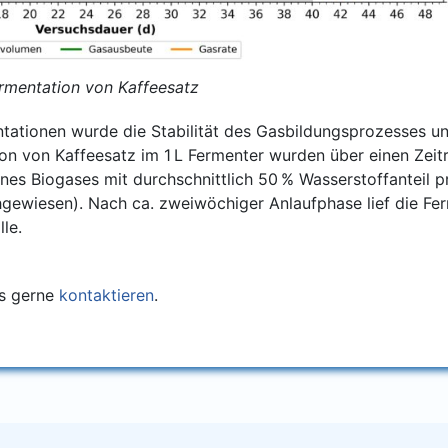
 Fer­men­ta­ti­on von Kaffeesatz
en­ta­tio­nen wur­de die Sta­bi­li­tät des Gas­bil­dungs­pro­zes­ses 
i­on von Kaf­fee­satz im 1 L Fer­men­ter wur­den über einen Ze
s Bio­ga­ses mit durch­schnitt­lich 50 % Was­ser­stoff­an­teil pr
e­wie­sen). Nach ca. zwei­wö­chi­ger Anlauf­pha­se lief die Fer­m
lle.
ns ger­ne
kon­tak­tie­ren
.