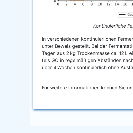
Kon­ti­nu­ier­li­che
In ver­schie­de­nen kon­ti­nu­ier­li­chen Fer­m
unter Beweis gestellt. Bei der Fer­men­ta­t
Tagen aus 2 kg Tro­cken­mas­se ca. 12 L eine
tels GC in regel­mä­ßi­gen Abstän­den nach­g
über 4 Wochen kon­ti­nu­ier­lich ohne Ausfä
Für wei­te­re Infor­ma­tio­nen kön­nen Sie u