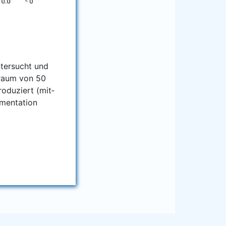
unter­sucht und
it­raum von 50
o­du­ziert (mit­
en­ta­ti­on