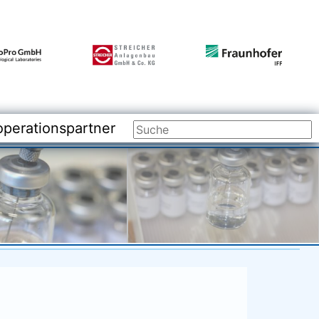
rationspartner
perationspartner