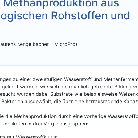
r Methanproduktion aus
logischen Rohstoffen und
aurens Kengelbacher – MicroPro)
­gen zu einer zwei­stu­fi­gen Was­ser­stoff und Methan­fer­men­t
ge geklärt wer­den, wie sich die räum­lich getrenn­te Bil­dung v
er­sucht wur­den dabei Sub­stra­te wie bei­spiels­wei­se Wei­zen
ne Bak­te­ri­en aus­ge­wählt, die über eine herraus­ra­gen­de Kapa­zi
 die Methan­pro­duk­ti­on durch eine vor­he­ri­ge Was­ser­stoff­
in Repli­ka­ten in drei Vergleichsgruppen:
trats mit Wasserstoffkultur