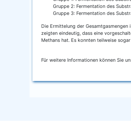
Grup­pe 2: Fer­men­ta­ti­on des Sub­s
Grup­pe 3: Fer­men­ta­ti­on des Sub­st
Die Ermit­te­lung der Gesamt­gas­men­gen in
zeig­ten ein­deu­tig, dass eine vor­ge­schal­t
Methans hat. Es konn­ten teil­wei­se sogar
Für wei­te­re Infor­ma­tio­nen kön­nen Sie u