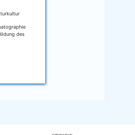
lturkultur
­to­gra­phie
il­dung des