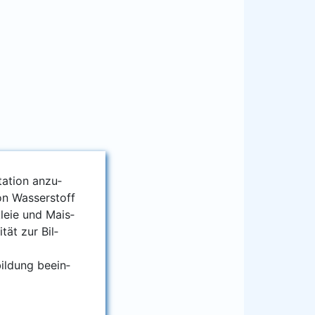
a­ti­on anzu­
on Was­ser­stoff
­kleie und Mais­
­tät zur Bil­
bil­dung beein­