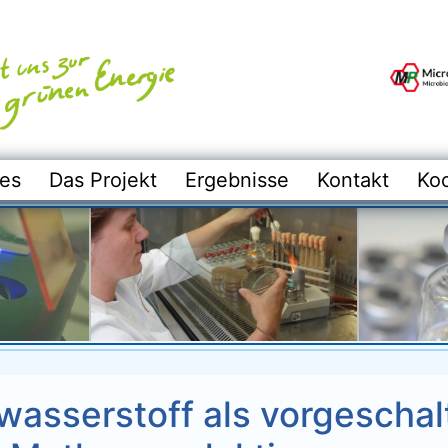
s
Das Projekt
Ergebnisse
Kontakt
Koope
les
Das Projekt
Ergebnisse
Kontakt
Koo
wasserstoff als vorgeschal