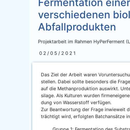
Fermentation eine
verschiedenen bio
Abfallprodukten
Projektarbeit im Rahmen HyPerFerment (L
02/05/2021
Das Ziel der Arbeit waren Vor­un­ter­su­chun
stel­len. Dabei soll­te beson­ders die Fra­
auf die Methan­pro­duk­ti­on aus­wirkt. Unt
sila­ge. Als Kul­tu­ren wur­den fir­men­ei­ge­
dung von Was­ser­stoff ver­fü­gen.
Zur Beant­wor­tung der Fra­ge inwie­weit die
träch­tigt wird, erfolg­ten Bat­chan­sät­ze 
Grup­pe 1: Fer­men­ta­ti­on des Sub­s