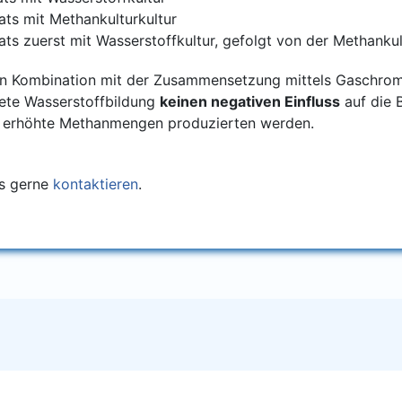
trats mit Methankulturkultur
rats zuerst mit Was­ser­stoff­kul­tur, gefolgt von der Methanku
 Kom­bi­na­ti­on mit der Zusam­men­set­zung mit­tels Gaschro­ma
e­te Was­ser­stoff­bil­dung
kei­nen nega­ti­ven Ein­fluss
auf die B
 erhöh­te Methan­men­gen pro­du­zier­ten werden.
ns ger­ne
kon­tak­tie­ren
.