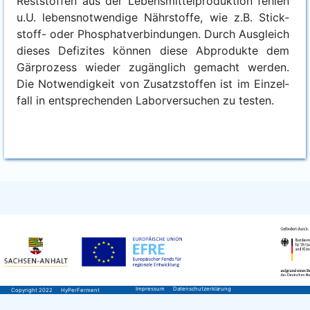
Rest­stof­fen aus der Lebens­mit­tel­pro­duk­ti­on feh­len
u.U. lebens­not­wen­di­ge Nähr­stof­fe, wie z.B. Stick­
stoff- oder Phos­phat­ver­bin­dun­gen. Durch Aus­gleich
die­ses Defi­zi­tes kön­nen die­se Abpro­duk­te dem
Gär­pro­zess wie­der zugäng­lich gemacht wer­den.
Die Not­wen­dig­keit von Zusatz­stof­fen ist im Ein­zel­
fall in ent­spre­chen­den Labor­ver­su­chen zu testen.
Impressum
Datenschutzerklärung
Copyright 2022
HyPerFerment