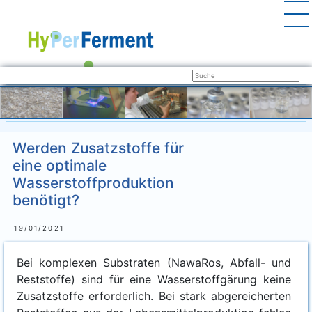
Werden Zusatzstoffe für
eine optimale
Wasserstoffproduktion
benötigt?
19/01/2021
Bei kom­ple­xen Sub­stra­ten (Nawa­Ros, Abfall- und
Rest­stof­fe) sind für eine Was­ser­stoff­gä­rung kei­ne
Zusatz­stof­fe erfor­der­lich. Bei stark abge­rei­cher­ten